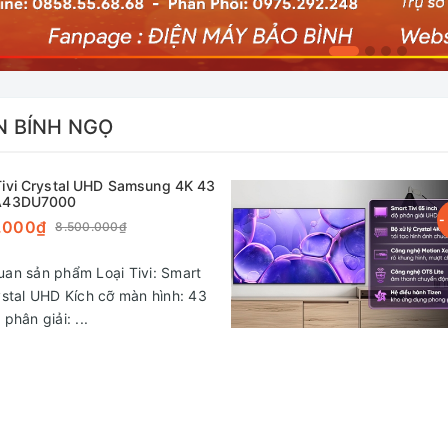
N BÍNH NGỌ
Tivi Crystal UHD Samsung 4K 43
UA43DU7000
-
.000₫
8.500.000₫
an sản phẩm Loại Tivi: Smart
ystal UHD Kích cỡ màn hình: 43
phân giải: ...