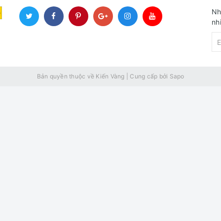
Nh
nh
Bản quyền thuộc về Kiến Vàng
|
Cung cấp bởi
Sapo