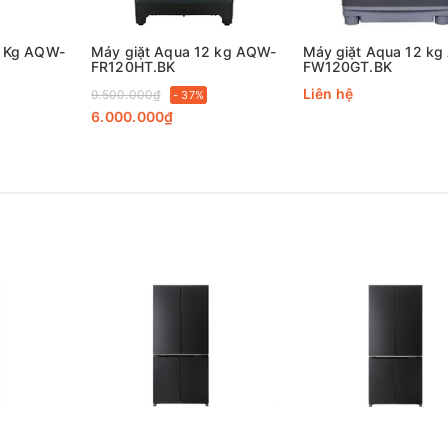
0 Kg AQW-
Máy giặt Aqua 12 kg AQW-
Máy giặt Aqua 12 k
FR120HT.BK
FW120GT.BK
Liên hệ
9.500.000₫
- 37%
6.000.000₫