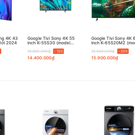
ng 4K 43
Google Tivi Sony 4K 55
Google Tivi Sony 4K 
Mới 2024
inch K-55S30 (model
inch K-65S20M2 (mo
2024) xuất xứ Mailaysia
2025)
16.900.000₫
22.500.000₫
%
- 15%
- 29%
14.400.000₫
15.900.000₫