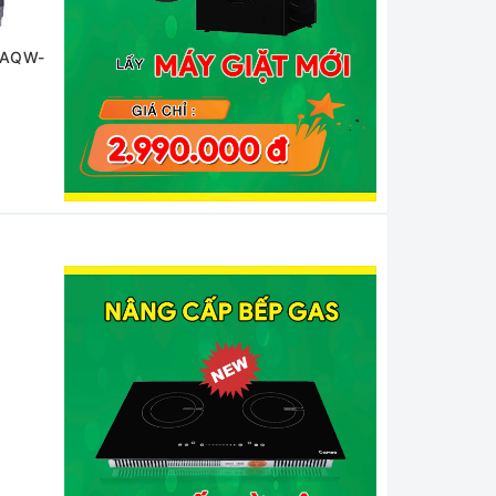
g AQW-
Máy giặt Aqua 9 kg AQW-
S90CT S
6.500.000₫
- 28%
4.650.000₫