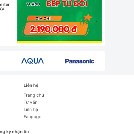
erter
Tủ lạnh Panasonic 4 Cửa
Tủ lạnh Panasonic Invert
KV
Inverter 487 Lít NR-
545 lít Multi Door NR-
XZ550CWKV
YW590XJKV
19.500.000₫
38.500.000₫
- 17%
- 18%
16.200.000₫
31.500.000₫
Liên hệ
Trang chủ
Tư vấn
Liên hệ
Fanpage
ng ký nhận tin