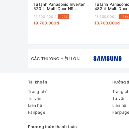
Tủ lạnh Panasonic Inverter
Tủ lạnh Panasonic
520 lít Multi Door NR-
482 lít Multi Door
XZ590HGKV
XZ550HGKV
25.500.000₫
23.580.000₫
- 23%
- 21%
19.700.000₫
18.700.000₫
CÁC THƯƠNG HIỆU LỚN
Tài khoản
Hướng 
Trang chủ
Trang c
Tư vấn
Tư vấn
Liên hệ
Liên hệ
Fanpage
Fanpag
Phương thức thanh toán