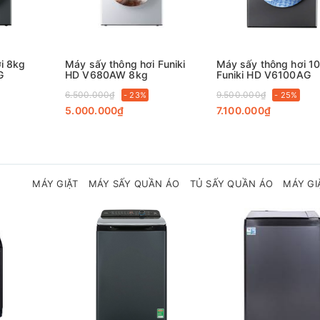
i 8kg
Máy sấy thông hơi Funiki
Máy sấy thông hơi 1
G
HD V680AW 8kg
Funiki HD V6100AG
6.500.000₫
9.500.000₫
- 23%
- 25%
5.000.000₫
7.100.000₫
MÁY GIẶT
MÁY SẤY QUẦN ÁO
TỦ SẤY QUẦN ÁO
MÁY GI