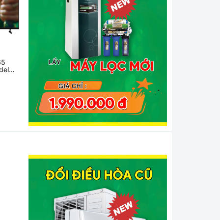
65
Tivi LG 65 inch 65UA7350
Smart Tivi QLED Samsun
del
UHD AI 4K 2025
4K 65 inch
QA65Q7F5AKXXV
14.500.000₫
18.500.000₫
- 21%
- 35%
11.500.000₫
12.000.000₫