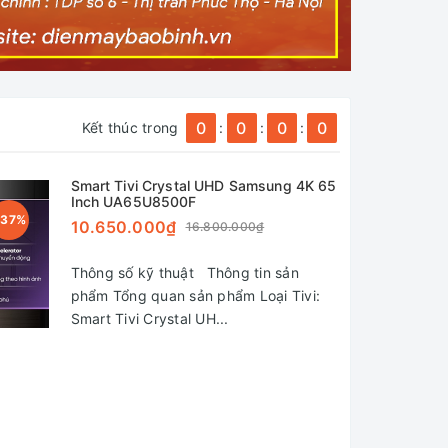
0
0
0
0
Kết thúc trong
:
:
:
Smart Tivi Crystal UHD Samsung 4K 65
Inch UA65U8500F
 37%
10.650.000₫
16.800.000₫
Thông số kỹ thuật Thông tin sản
phẩm Tổng quan sản phẩm Loại Tivi:
Smart Tivi Crystal UH...