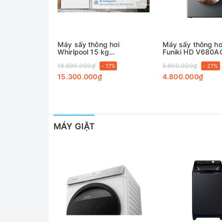
Máy sấy thông hơi
Máy sấy thông hơ
Whirlpool 15 kg
Funiki HD V680A
3LWED4815FW0
18.500.000₫
6.600.000₫
- 17%
- 27%
15.300.000₫
4.800.000₫
MÁY GIẶT