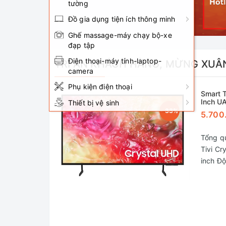
tường
Đồ gia dụng tiện ích thông minh
Ghế massage-máy chạy bộ-xe
đạp tập
Điện thoại-máy tính-laptop-
TRI ÂN KHÁCH HÀNG, MỪNG XUÂ
camera
Phụ kiện điện thoại
Smart 
Inch 
Thiết bị vệ sinh
- 33%
5.700
Tổng qu
Tivi Cr
inch Độ 