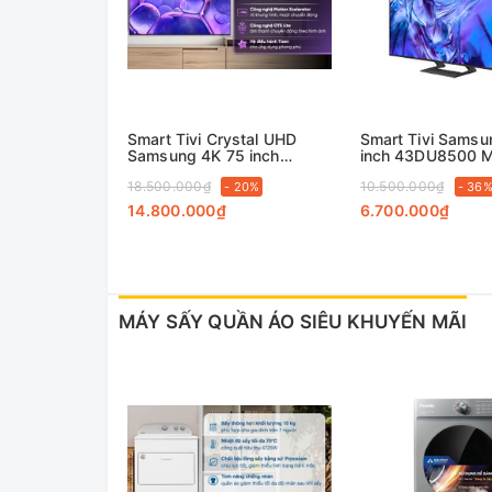
Smart Tivi Crystal UHD
Smart Tivi Samsu
Samsung 4K 75 inch
inch 43DU8500 
UA75U8500F
18.500.000₫
10.500.000₫
- 20%
- 36
14.800.000₫
6.700.000₫
MÁY SẤY QUẦN ÁO SIÊU KHUYẾN MÃI