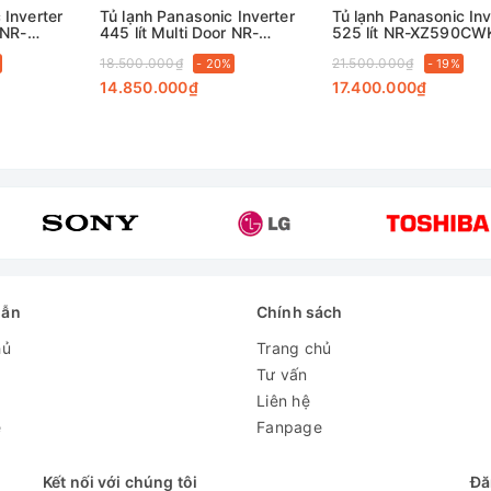
 Inverter
Tủ lạnh Panasonic Inverter
Tủ lạnh Panasonic Inv
 NR-
445 lít Multi Door NR-
525 lít NR-XZ590CW
XZ520CWKV
18.500.000₫
21.500.000₫
- 20%
- 19%
14.850.000₫
17.400.000₫
dẫn
Chính sách
hủ
Trang chủ
Tư vấn
Liên hệ
e
Fanpage
Kết nối với chúng tôi
Đă