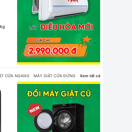
0kg
Máy sấy thông hơi
Máy sấy bơm nhiệt
Electrolux UltimateCare 9
Electrolux UltimateCare 9
kg EDS904H3WC
kg EDH903R7SC
Liên hệ
12.600.000₫
- 13%
11.000.000₫
ẶT CỬA NGANG
MÁY GIẶT CỬA ĐỨNG
Xem tất cả