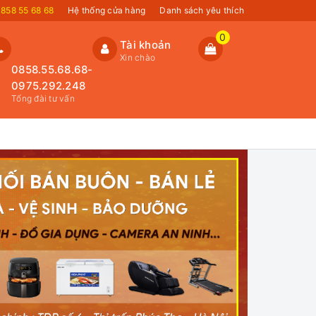
858 55 68 68
Hệ thống cửa hàng
Danh sách yêu thích
0
Tài khoản
Xin chào
0858.55.68.68-
0975.292.248
Tổng đài tư vấn