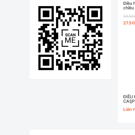
Điều 
chiều
FC5
33.50
27.5
ĐIỀU
CASP
CHIỀ
Liên 