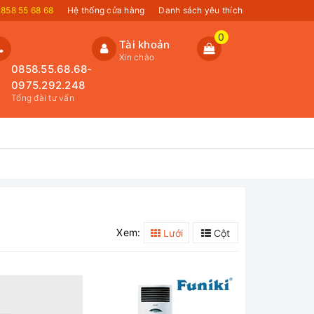
858 55 68 68
Hệ thống cửa hàng
Danh sách yêu thích
0
Tài khoản
Xin chào
0858.55.68.68-
0975.292.248
Tổng đài tư vấn
Xem:
Lưới
Cột