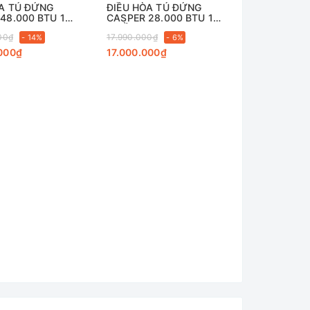
ÒA TỦ ĐỨNG
ĐIỀU HÒA TỦ ĐỨNG
48.000 BTU 1
CASPER 28.000 BTU 1
C48TL22
CHIỀU FC28TL22
00₫
17.990.000₫
- 14%
- 6%
000₫
17.000.000₫