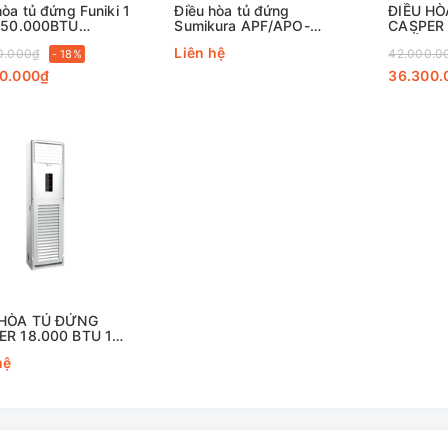
hòa tủ đứng Funiki 1
Điều hòa tủ đứng
ĐIỀU H
 50.000BTU
Sumikura APF/APO-
CASPER 
0MMC1
360/CL-A 1 chiều
CHIỀU F
Liên hệ
0.000₫
42.000.0
- 18%
36000BTU
00.000₫
36.300.
 HÒA TỦ ĐỨNG
ER 18.000 BTU 1
U FC18TL22
hệ