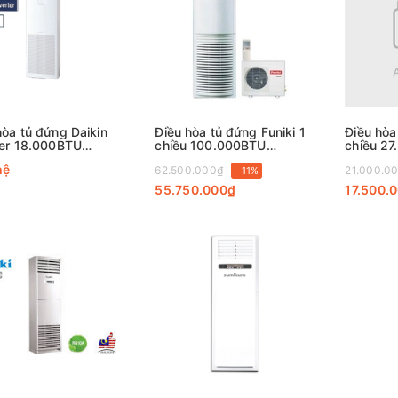
hòa tủ đứng Daikin
Điều hòa tủ đứng Funiki 1
Điều hòa
ter 18.000BTU
chiều 100.000BTU
chiều 2
50AMVM
FC100MCC
FC27MM
hệ
62.500.000₫
21.000.0
- 11%
55.750.000₫
17.500.