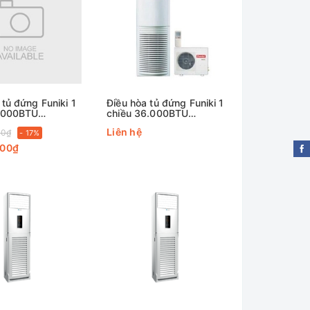
 tủ đứng Funiki 1
Điều hòa tủ đứng Funiki 1
7.000BTU
chiều 36.000BTU
C1
FC36MMC1
Liên hệ
00₫
- 17%
000₫