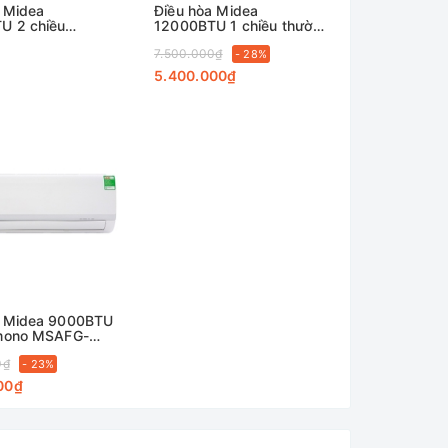
 Midea
Điều hòa Midea
U 2 chiều
12000BTU 1 chiều thường
-18HRFN8
MSAFII-13CRN8
7.500.000₫
- 28%
5.400.000₫
a Midea 9000BTU
 mono MSAFG-
0₫
- 23%
00₫