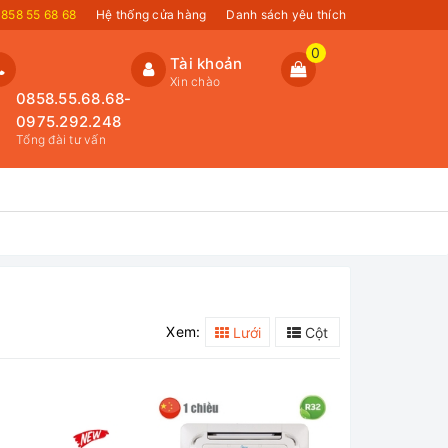
858 55 68 68
Hệ thống cửa hàng
Danh sách yêu thích
0
Tài khoản
Xin chào
0858.55.68.68-
0975.292.248
Tổng đài tư vấn
Xem:
Lưới
Cột