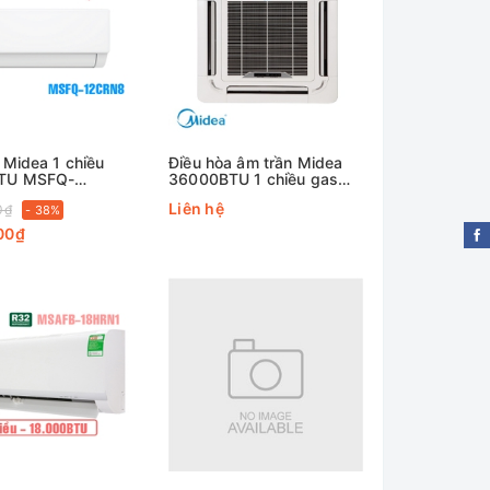
 Midea 1 chiều
Điều hòa âm trần Midea
BTU MSFQ-
36000BTU 1 chiều gas
R32 MCD1-36CRN8
Liên hệ
0₫
- 38%
00₫