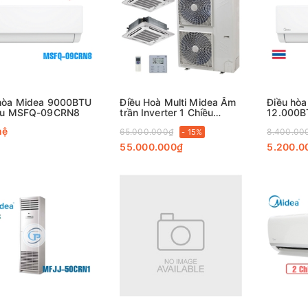
hòa Midea 9000BTU
Điều Hoà Multi Midea Âm
Điều hòa
iều MSFQ-09CRN8
trần Inverter 1 Chiều
12.000
96000Btu MQ4L2-
12CRN8
hệ
65.000.000₫
8.400.00
48HDN1/MOUL-96CD1N1
- 15%
55.000.000₫
5.200.0