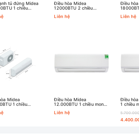
ạnh tủ đứng Midea
Điều hòa Midea
Điều hòa
0BTU 1 chiều
12000BTU 2 chiều
18000BT
2-50CRN1 5.5HP
MSAFCU-12HRFN8
MSAFCU
hệ
Liên hệ
Liên hệ
hòa Midea
Điều hòa Midea
Điều hò
0BTU 1 chiều
12.000BTU 1 chiều mono
1 chiều
2-18CRN1
MSAFG-13CRN
10CRN8
hệ
Liên hệ
5.700.00
4.400.0