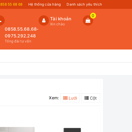
858 55 68 68
Hệ thống cửa hàng
Danh sách yêu thích
0
Tài khoản
Xin chào
0858.55.68.68-
0975.292.248
Tổng đài tư vấn
Xem:
Lưới
Cột