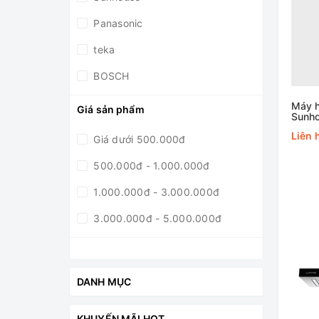
Panasonic
teka
BOSCH
Mutosi
Máy h
Giá sản phẩm
Sunh
canzy
Liên 
Giá dưới 500.000đ
Hafele
500.000đ - 1.000.000đ
Fermi
1.000.000đ - 3.000.000đ
ECO
3.000.000đ - 5.000.000đ
Hasuka
5.000.000đ - 10.0000.000đ
Dmestik
Giá trên 10.0000.000đ
DANH MỤC
Topy
Kangaroo
KHUYẾN MÃI HOT