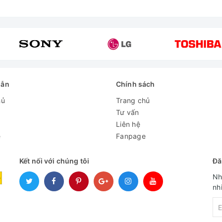
dẫn
Chính sách
hủ
Trang chủ
Tư vấn
Liên hệ
e
Fanpage
Kết nối với chúng tôi
Đă
Nh
nh