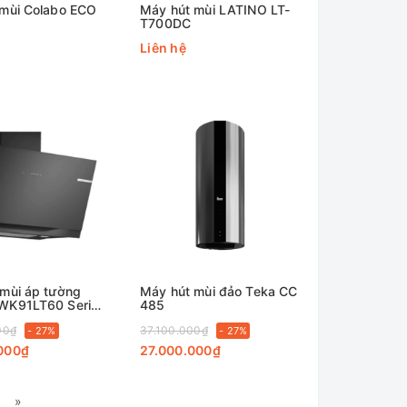
 mùi Colabo ECO
Máy hút mùi LATINO LT-
T700DC
Liên hệ
mùi áp tường
Máy hút mùi đảo Teka CC
WK91LT60 Serie
485
00₫
37.100.000₫
- 27%
- 27%
000₫
27.000.000₫
»