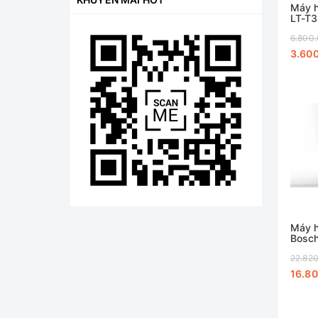
Máy h
LT-T
Latino
6.800
3.60
Máy h
Bosc
22.82
16.8