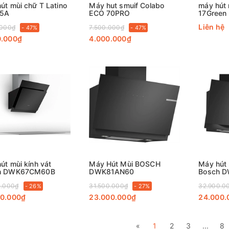
út mùi chữ T Latino
Máy hut smuif Colabo
máy hút
35A
ECO 70PRO
17Green
Liên hệ
.000₫
7.500.000₫
- 47%
- 47%
0.000₫
4.000.000₫
út mùi kính vát
Máy Hút Mùi BOSCH
Máy hút 
h DWK67CM60B
DWK81AN60
Bosch D
8
0.000₫
31.500.000₫
32.900.0
- 26%
- 27%
00.000₫
23.000.000₫
24.000.
«
1
2
3
...
8