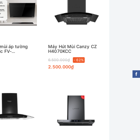
mùi áp tường
Máy Hút Mùi Canzy CZ
c FV-
H4070KCC
YUE
6.500.000₫
- 62%
2.500.000₫