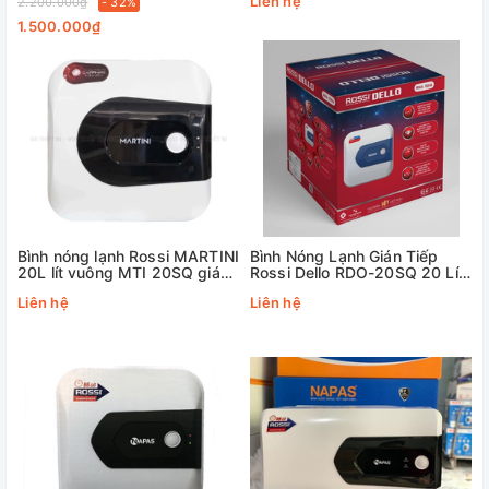
Liên hệ
2.200.000₫
- 32%
1.500.000₫
Bình nóng lạnh Rossi MARTINI
Bình Nóng Lạnh Gián Tiếp
20L lít vuông MTI 20SQ gián
Rossi Dello RDO-20SQ 20 Lít
tiếp 2500w
(Vuông)
Liên hệ
Liên hệ