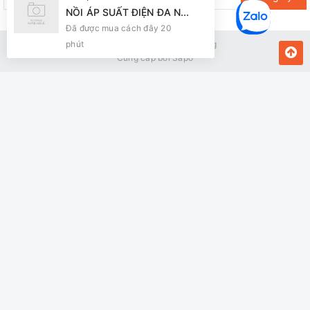
NỒI ÁP SUẤT ĐIỆN ĐA NĂNG SUNHOUSE SHD1656
Đã được mua cách đây 20
phút
Bản quyền thuộc về Kiến Vàng
Cung cấp bởi
Sapo