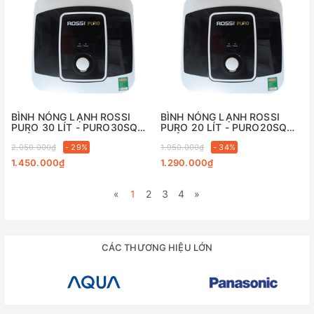
BÌNH NÓNG LẠNH ROSSI
BÌNH NÓNG LẠNH ROSSI
PURO 30 LÍT - PURO30SQ
PURO 20 LÍT - PURO20SQ
VUÔNG
VUÔNG ĐCLM
2.050.000₫
- 29%
1.950.000₫
- 34%
1.450.000₫
1.290.000₫
«
1
2
3
4
»
CÁC THƯƠNG HIỆU LỚN