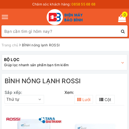
Chăm sóc khách hàng:
0858 55 68 68
0
Toggle
navigation
Trang chủ
BÌNH nóng lạnh ROSSI
BỘ LỌC
Giúp lọc nhanh sản phẩm bạn tìm kiếm
BÌNH NÓNG LẠNH ROSSI
Sắp xếp:
Xem:
Thứ tự
Lưới
Cột