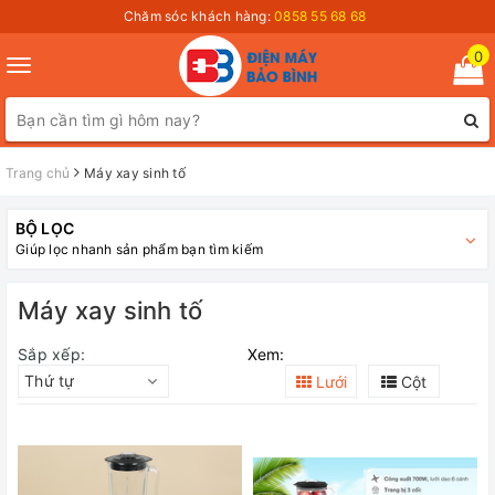
Chăm sóc khách hàng:
0858 55 68 68
0
Toggle
navigation
Trang chủ
Máy xay sinh tố
BỘ LỌC
Giúp lọc nhanh sản phẩm bạn tìm kiếm
Máy xay sinh tố
Sắp xếp:
Xem:
Thứ tự
Lưới
Cột