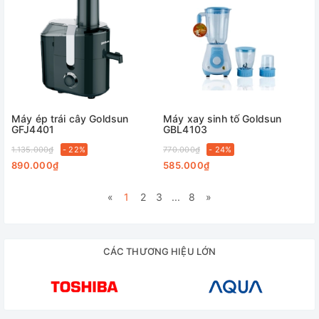
Máy ép trái cây Goldsun
Máy xay sinh tố Goldsun
GFJ4401
GBL4103
1.135.000₫
- 22%
770.000₫
- 24%
890.000₫
585.000₫
«
1
2
3
...
8
»
CÁC THƯƠNG HIỆU LỚN