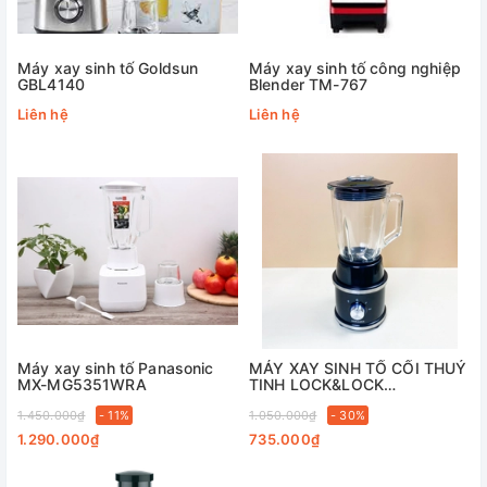
Máy xay sinh tố Goldsun
Máy xay sinh tố công nghiệp
GBL4140
Blender TM-767
Liên hệ
Liên hệ
Máy xay sinh tố Panasonic
MÁY XAY SINH TỐ CỐI THUỶ
MX-MG5351WRA
TINH LOCK&LOCK
EJM376BLK
1.450.000₫
- 11%
1.050.000₫
- 30%
1.290.000₫
735.000₫