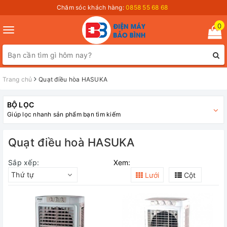
Chăm sóc khách hàng:
0858 55 68 68
0
Toggle
navigation
Trang chủ
Quạt điều hòa HASUKA
BỘ LỌC
Giúp lọc nhanh sản phẩm bạn tìm kiếm
Quạt điều hoà HASUKA
Sắp xếp:
Xem:
Thứ tự
Lưới
Cột