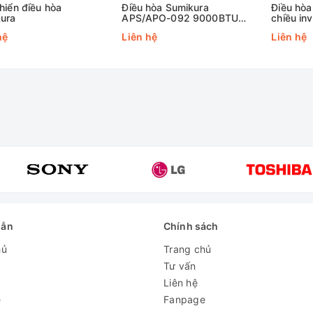
hiển điều hòa
Điều hòa Sumikura
Điều hò
ura
APS/APO-092 9000BTU
chiều in
1 Chiều thường (Morandi
APS/AP
hệ
Liên hệ
Liên hệ
R32)
dẫn
Chính sách
hủ
Trang chủ
Tư vấn
Liên hệ
e
Fanpage