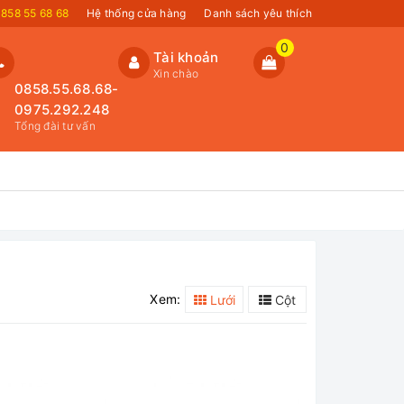
858 55 68 68
Hệ thống cửa hàng
Danh sách yêu thích
0
Tài khoản
Xin chào
0858.55.68.68-
0975.292.248
Tổng đài tư vấn
Xem:
Lưới
Cột