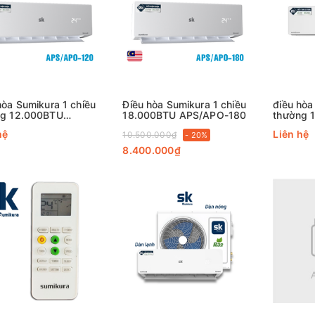
hòa Sumikura 1 chiều
Điều hòa Sumikura 1 chiều
điều hòa
ng 12.000BTU
18.000BTU APS/APO-180
thường 
APO-120
hệ
Liên hệ
10.500.000₫
- 20%
8.400.000₫