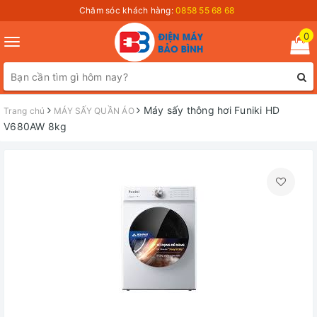
Chăm sóc khách hàng:
0858 55 68 68
0
Toggle
navigation
Máy sấy thông hơi Funiki HD
Trang chủ
MÁY SẤY QUẦN ÁO
V680AW 8kg