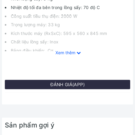
Nhiệt độ tối đa bên trong lồng sấy: 70 độ C
Công suất tiêu thụ điện: 2000 W
Trọng lượng máy: 33 kg
Kích thước máy (RxSxC): 595 x 560 x 845 mm
Chất liệu lồng sấy: Inox
Bảng điều khiển: Cơ
Xem thêm
Màu sắc: Trắng
Động cơ: On/Off
Số chương trình hoạt động: 9 chương trình
ĐÁNH GIÁ(APP)
Công nghệ nổi bật: Tùy chọn sấy linh hoạt với 9 chế độ
sấy
Bảng điều khiển cơ dễ dàng thao tác, dễ sử dụng
Xuất xứ: Thái Lan
Bảo hành: 2 năm
Sản phẩm gợi ý