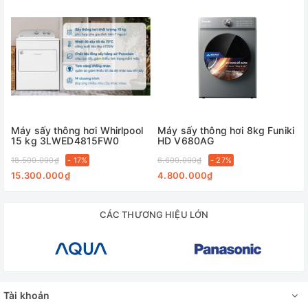
Máy sấy thông hơi Whirlpool
Máy sấy thông hơi 8kg Funiki
15 kg 3LWED4815FW0
HD V680AG
18.500.000₫
- 17%
6.600.000₫
- 27%
15.300.000₫
4.800.000₫
CÁC THƯƠNG HIỆU LỚN
Tài khoản