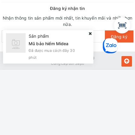
– GT IN/ Mic in: cổng cắm nhạc cụ/ microphone
Đăng ký nhận tin
– Line in ( 3.5mm) : ngõ nhận âm thanh từ các thiết bị
Nhận thông tin sản phẩm mới nhất, tin khuyến mãi và nhiều hơn
nữa.
– Cổng HDMI: có
Sản phẩm
Đăng ký
– Headset: cổng cắm tai nghe
Mũ bảo hiểm Midea
– Mic pri: ưu tiên âm thanh mic
Đã được mua cách đây 30
phút
Bản quyền thuộc về Kiến Vàng
– Indoor: chế độ dùng trong nhà
Cung cấp bởi
Sapo
– Outdoor: chế độ dùng ngoài trời
MUA NGAY
Giao hàng tận nơi
– Monitor: chỉnh màn hình
– Applause: thêm tiếng vổ tay
– BT: bluetooth
– DSP (Digital Signal Processor) : xử lý âm thanh (equalizer,
crossover , limiter)