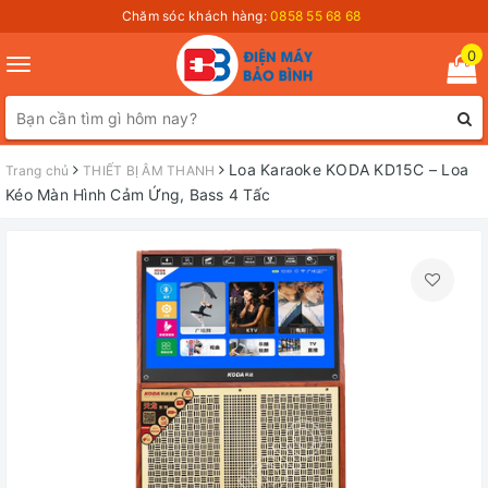
Chăm sóc khách hàng:
0858 55 68 68
0
Toggle
navigation
Loa Karaoke KODA KD15C – Loa
Trang chủ
THIẾT BỊ ÂM THANH
Kéo Màn Hình Cảm Ứng, Bass 4 Tấc