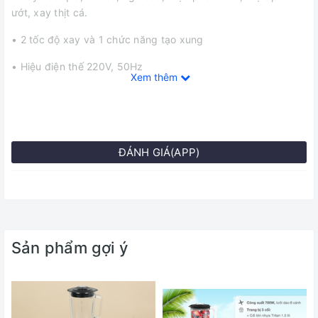
ướt, xay thịt cá.
• 2 tốc độ xay và 1 chức năng tạo xung
• Hiệu điện thế 220V, 50Hz
Xem thêm
• Công suất lớn, tối đa 380W, giúp xay nhuyễn các loại thực
phẩm nhanh và dễ dàng
• Độ ồn vận hành thấp
ĐÁNH GIÁ(APP)
• Toàn bộ cối xay được chế tạo bằng nhựa nguyên sinh
trong suốt cao cấp chống nứt vỡ tối đa, an toàn cho sức
khỏe
• Dao xay được chế tạo bằng thép không gỉ đặc biệt,
chuyên dụng xay – nghiền thực phẩm
Sản phẩm gợi ý
• Các bộ phận có thể tháo rời dễ dàng, vệ sinh thuận tiện
• Động cơ trang bị cảm biến chống quá tải nhiệt, nâng cao
tuổi thọ sản phẩm