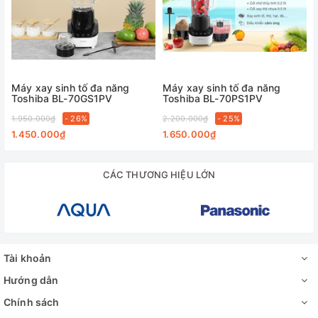
• Chân chống trượt tuyệt đối an toàn
2. Thông số kỹ thuật
Máy xay
sinh tố Kangaroo
Máy xay sinh tố đa năng
Máy xay sinh tố đa năng
Toshiba BL-70GS1PV
Toshiba BL-70PS1PV
• Điện áp: 220V/50Hz
1.950.000₫
- 26%
2.200.000₫
- 25%
1.450.000₫
1.650.000₫
• Kích thước: 395x140x260 (mm)
• Công suất: 380W
CÁC THƯƠNG HIỆU LỚN
Tài khoản
Hướng dẫn
Chính sách