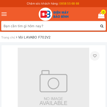
Chăm sóc khách hàng:
0858 55 68 68
0
Toggle
navigation
Vòi LAVABO F702V2
Trang chủ