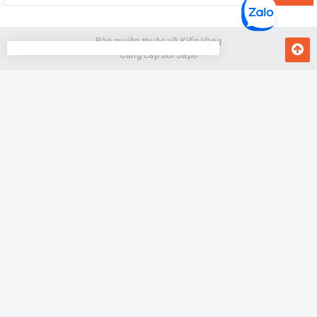
Bản quyền thuộc về Kiến Vàng
Cung cấp bởi
Sapo
MUA NGAY
Giao hàng tận nơi