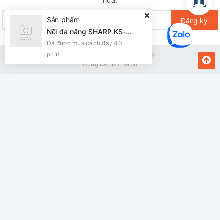
nữa.
Sản phẩm
Đăng ký
Nồi đa năng SHARP KS-216S Nắp Dời lòng INOX 6L
Đã được mua cách đây 40
phút
Bản quyền thuộc về Kiến Vàng
Cung cấp bởi
Sapo
MUA NGAY
Giao hàng tận nơi