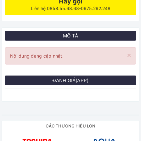
Hãy gọi
Liên hệ 0858.55.68.68-0975.292.248
MÔ TẢ
×
Nội dung đang cập nhật.
ĐÁNH GIÁ(APP)
CÁC THƯƠNG HIỆU LỚN