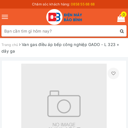
Chăm sóc khách hàng:
0858 55 68 68
0
Toggle
navigation
Van gas điều áp bếp công nghiệp GADO - L 323 +
Trang chủ
dây ga