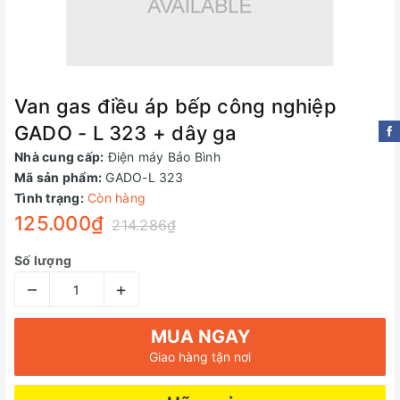
Van gas điều áp bếp công nghiệp
GADO - L 323 + dây ga
Nhà cung cấp:
Điện máy Bảo Bình
Mã sản phẩm:
GADO-L 323
Tình trạng:
Còn hàng
125.000₫
214.286₫
Số lượng
–
+
MUA NGAY
Giao hàng tận nơi