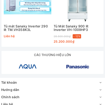
Tủ mát Sanaky Inverter 290
Tủ Mát Sanaky 900 lít
lít TM.VH358K3L
Inverter VH-1009HP3
Liên hệ
28.500.000₫
- 12%
25.200.000₫
CÁC THƯƠNG HIỆU LỚN
Tài khoản
Hướng dẫn
Chính sách
Liên hệ