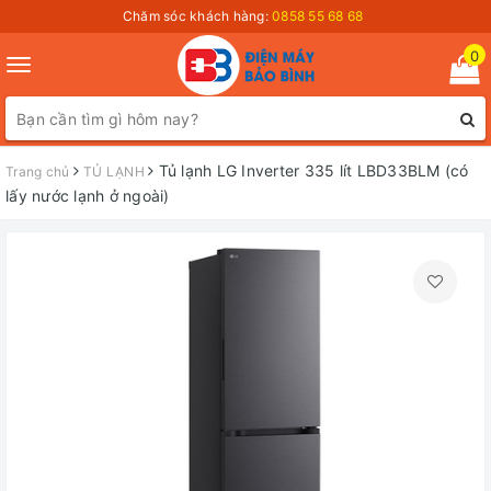
Chăm sóc khách hàng:
0858 55 68 68
0
Toggle
navigation
Tủ lạnh LG Inverter 335 lít LBD33BLM (có
Trang chủ
TỦ LẠNH
lấy nước lạnh ở ngoài)