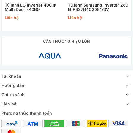
Tủ lạnh LG Inverter 400 lít
Tủ lạnh Samsung Inverter 280
Multi Door F40BG
lít RB27N4020B1/SV
Năm ra mắt:
Liên hệ
Liên hệ
2024
Sản xuất tại:
CÁC THƯƠNG HIỆU LỚN
Indonesia
Mức tiêu thụ điện năng
Tài khoản
Công suất tiêu thụ công bố theo TCVN:
Hướng dẫn
386 kWh/năm
Chính sách
Liên hệ
Công nghệ tiết kiệm điện:
Phương thức thanh toán
Smart Inverter