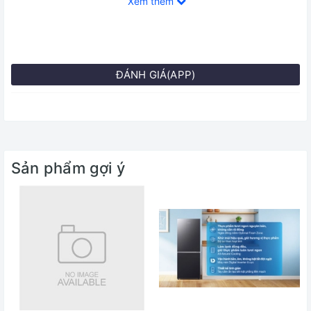
Xem thêm
87 lít
Dung tích ngăn lạnh:
ĐÁNH GIÁ(APP)
248 lít
Chất liệu cửa tủ lạnh:
Vật liệu PCM
Sản phẩm gợi ý
Chất liệu khay ngăn lạnh:
Kính cường lực
Chất liệu ống dẫn gas, dàn lạnh:
Ống dẫn gas bằng Nhôm - Lá tản nhiệt bằng Nhôm