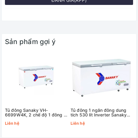
ĐÁNH GIÁ(APP)
Sản phẩm gợi ý
Tủ đông Sanaky VH-
Tủ đông 1 ngăn đông dung
6699W4K, 2 chế độ 1 đông 1
tích 530 lít Inverter Sanaky
mát, Inverter dung tích 660 lít
VH6699HY4K
Liên hệ
Liên hệ