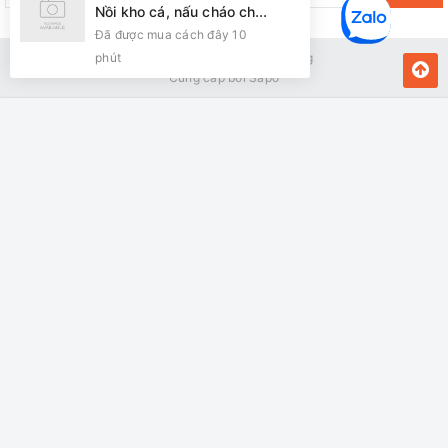
Nồi kho cá, nấu cháo chậm Đạt Tường dung tích 3.5 lít DTSC 3.5S
Đã được mua cách đây 10
phút
Bản quyền thuộc về Kiến Vàng
Cung cấp bởi
Sapo
MUA NGAY
Giao hàng tận nơi