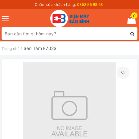
Chăm sóc khách hàng:
0858 55 68 68
0
Toggle
navigation
Sen Tắm F702S
Trang chủ