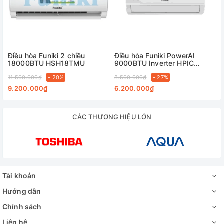
Điều hòa Funiki 2 chiều
Điều hòa Funiki PowerAI
18000BTU HSH18TMU
9000BTU Inverter HPIC
09TMU
11.500.000₫
- 20%
8.500.000₫
- 27%
9.200.000₫
6.200.000₫
CÁC THƯƠNG HIỆU LỚN
Tài khoản
Hướng dẫn
Chính sách
Liên hệ