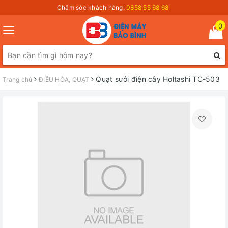
Chăm sóc khách hàng:
0858 55 68 68
0
Toggle
navigation
Quạt sưởi điện cây Holtashi TC-503
Trang chủ
ĐIỀU HÒA, QUẠT