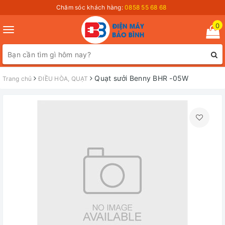
Chăm sóc khách hàng:
0858 55 68 68
0
Toggle
navigation
Quạt sưởi Benny BHR -05W
Trang chủ
ĐIỀU HÒA, QUẠT