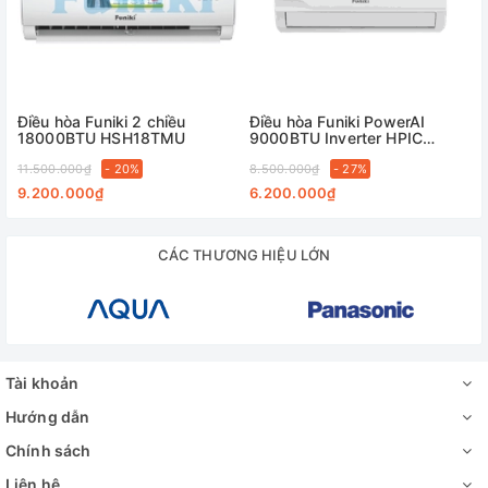
Điều hòa Funiki 2 chiều
Điều hòa Funiki PowerAI
18000BTU HSH18TMU
9000BTU Inverter HPIC
09TMU
11.500.000₫
- 20%
8.500.000₫
- 27%
9.200.000₫
6.200.000₫
CÁC THƯƠNG HIỆU LỚN
Tài khoản
Hướng dẫn
Chính sách
Liên hệ