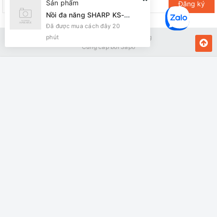
Sản phẩm
Đăng ký
Nồi đa năng SHARP KS-216S Nắp Dời lòng INOX 6L
Đã được mua cách đây 20
phút
Bản quyền thuộc về Kiến Vàng
Cung cấp bởi
Sapo
MUA NGAY
Giao hàng tận nơi