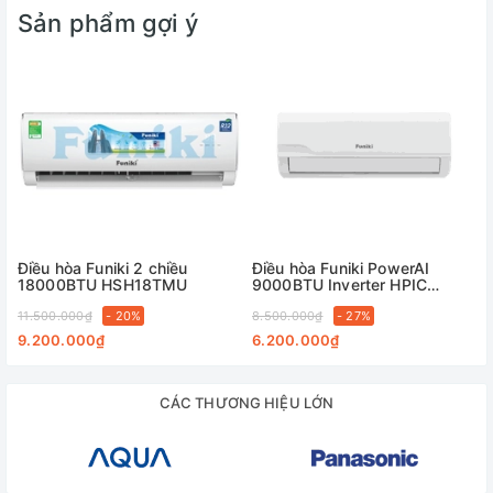
Sản phẩm gợi ý
Điều hòa Funiki 2 chiều
Điều hòa Funiki PowerAI
18000BTU HSH18TMU
9000BTU Inverter HPIC
09TMU
11.500.000₫
- 20%
8.500.000₫
- 27%
9.200.000₫
6.200.000₫
CÁC THƯƠNG HIỆU LỚN