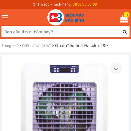
Chăm sóc khách hàng:
0858 55 68 68
0
Toggle
navigation
Quạt điều hoà Hasuka 289
Trang chủ
ĐIỀU HÒA, QUẠT