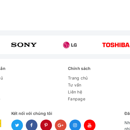
dẫn
Chính sách
hủ
Trang chủ
Tư vấn
Liên hệ
e
Fanpage
Kết nối với chúng tôi
Đă
Nh
nh