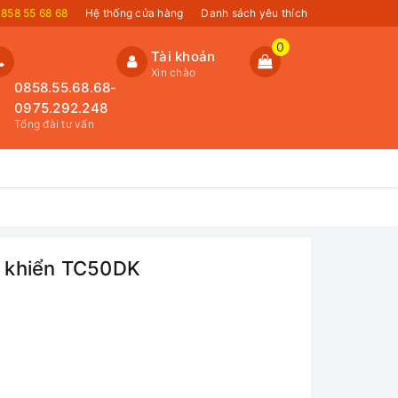
858 55 68 68
Hệ thống cửa hàng
Danh sách yêu thích
0
Tài khoản
Xin chào
0858.55.68.68-
0975.292.248
Tổng đài tư vấn
u khiển TC50DK