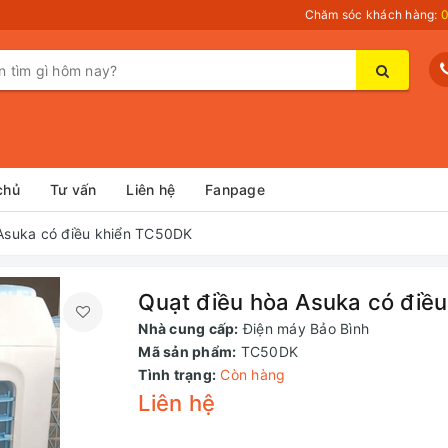
Chăm sóc khách hàng:
0
chủ
Tư vấn
Liên hệ
Fanpage
Asuka có điều khiển TC50DK
Quạt điều hòa Asuka có điề
Nhà cung cấp:
Điện máy Bảo Bình
Mã sản phẩm:
TC50DK
Tình trạng:
Còn hàng
Liên hệ