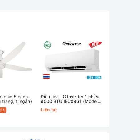
asonic 5 cánh
Điều hòa LG Inverter 1 chiều
Điều Hòa Aufi
trắng, ti ngắn)
9000 BTU IEC09G1 (Model
9000btu inve
2025)
AFW09FHA4
Liên hệ
Liên hệ
22%