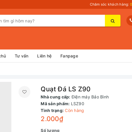
Chăm sóc khách hàng:
0
chủ
Tư vấn
Liên hệ
Fanpage
Quạt Đá LS Z90
Nhà cung cấp:
Điện máy Bảo Bình
Mã sản phẩm:
LSZ90
Tình trạng:
Còn hàng
2.000₫
Số lượng