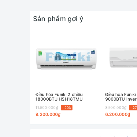
Sản phẩm gợi ý
Điều hòa Funiki 2 chiều
Điều hòa Funik
18000BTU HSH18TMU
9000BTU Inver
09TMU
11.500.000₫
8.500.000₫
- 20%
- 2
9.200.000₫
6.200.000₫