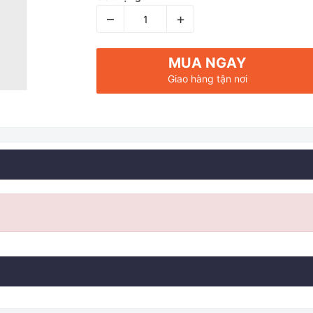
–
+
MUA NGAY
Giao hàng tận nơi