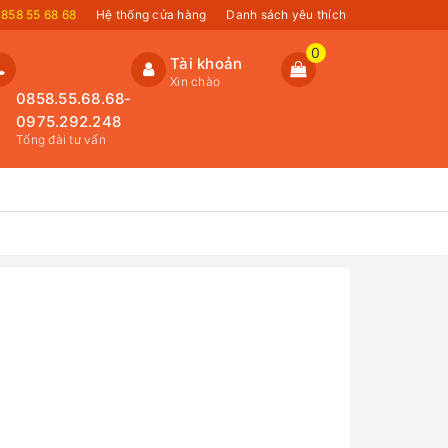
858 55 68 68
Hệ thống cửa hàng
Danh sách yêu thích
0
Tài khoản
Xin chào
0858.55.68.68-
0975.292.248
Tổng đài tư vấn