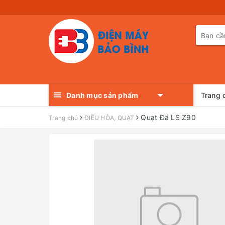
Danh mục sản phẩm
Trang 
Quạt Đá LS Z90
Trang chủ
ĐIỀU HÒA, QUẠT