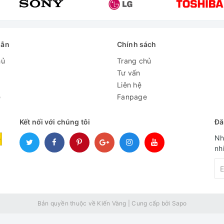
dẫn
Chính sách
hủ
Trang chủ
Tư vấn
Liên hệ
e
Fanpage
Kết nối với chúng tôi
Đă
Nh
nh
Bản quyền thuộc về Kiến Vàng
|
Cung cấp bởi
Sapo