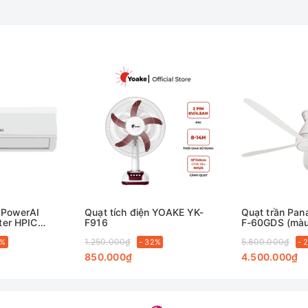
i PowerAI
Quạt tích điện YOAKE YK-
Quạt trần Pan
ter HPIC
F916
F-60GDS (màu 
1.250.000₫
5.800.000₫
7%
- 32%
- 
850.000₫
4.500.000₫