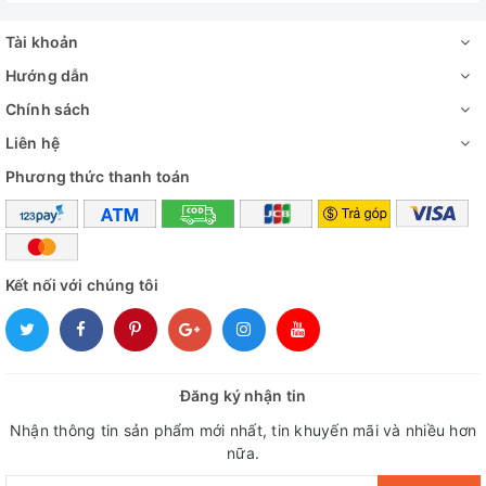
Tài khoản
Hướng dẫn
Chính sách
Liên hệ
Phương thức thanh toán
Kết nối với chúng tôi
Cách lắp đặt Quạt đảo trần Thái Lan Hatari HT-C16R1 có
điều khiển từ xa
Đăng ký nhận tin
Thiết kế kiểu dáng quạt hiện đại, màu sắc phù hợp với mọi
Nhận thông tin sản phẩm mới nhất, tin khuyến mãi và nhiều hơn
không gian.
Quạt đảo trần Hatari
HT- C16R1 cũng phù hợp
nữa.
khi lắp đặt tại phòng khách hay phòng bếp tại gia đình bạn.