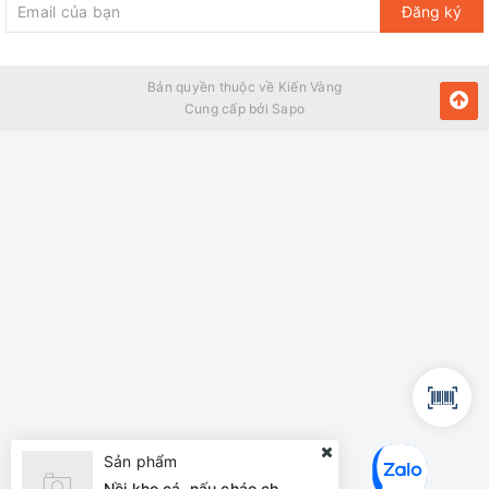
Đăng ký
>> Xem thêm
:
Top 5+ quạt điện giá rẻ tốt nhất năm 2021
Bản quyền thuộc về Kiến Vàng
Cung cấp bởi
Sapo
Hình ảnh quạt đảo trần Hatari HT- C16R1
Ưu điểm quạt Hatari HT-
Sản phẩm
C16R1
Nồi kho cá, nấu cháo chậm Đạt Tường dung tích 3.5 lít DTSC 3.5S