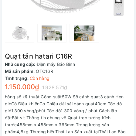
Quạt tản hatari C16R
Nhà cung cấp:
Điện máy Bảo Bình
Mã sản phẩm:
QTC16R
Tình trạng:
Còn hàng
1.150.000₫
1.928.571₫
hông số kỹ thuật Công suất50W Số cánh quạt3 cánh Hẹn
giờCó Điều khiểnCó Chiều dài sải cánh quạt40cm Tốc độ
gió1.300 vòng/phút Tốc độ1.300 vòng / phút Cách lắp
đặtBắt vít Thông tin chung về Quạt treo tường Kích
thước458mm x 458mm x 363mm Trọng lượng sản
phẩm4,8kg Thương hiệuThái Lan Sản xuất tạiThái Lan Bảo