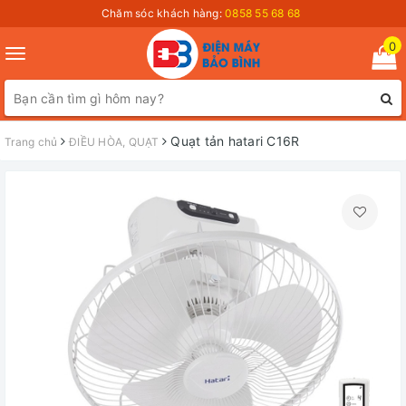
Chăm sóc khách hàng:
0858 55 68 68
0
Toggle
navigation
Quạt tản hatari C16R
Trang chủ
ĐIỀU HÒA, QUẠT