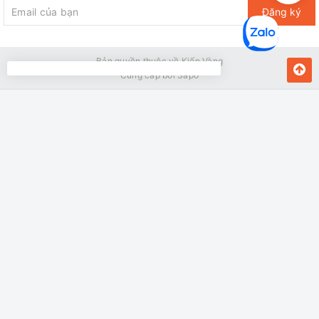
Đăng ký
Bản quyền thuộc về Kiến Vàng
Cung cấp bởi
Sapo
MUA NGAY
Giao hàng tận nơi