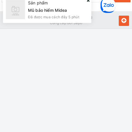
Sản phẩm
Mũ bảo hiểm Midea
Đã được mua cách đây 5 phút
Bản quyền thuộc về Kiến Vàng
Cung cấp bởi
Sapo
MUA NGAY
Giao hàng tận nơi