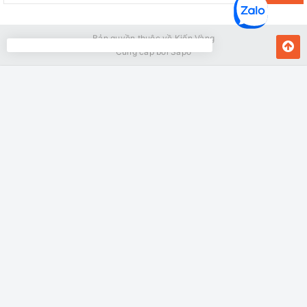
Bản quyền thuộc về Kiến Vàng
Cung cấp bởi
Sapo
MUA NGAY
Giao hàng tận nơi