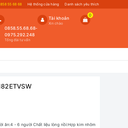
858 55 68 68
Hệ thống cửa hàng
Danh sách yêu thích
0
Tài khoản
Xin chào
0858.55.68.68-
0975.292.248
Tổng đài tư vấn
S182ETVSW
ười ăn:4 - 6 người Chất liệu lòng nồi:Hợp kim nhôm