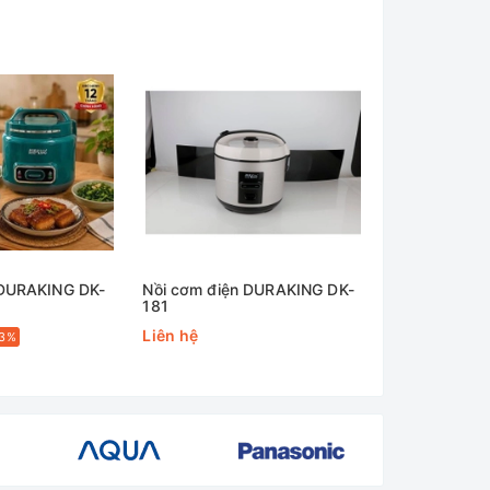
 DURAKING DK-
Nồi cơm điện DURAKING DK-
Nồi cơm Aul
181
Liên hệ
1.450.000₫
33%
-
850.000₫