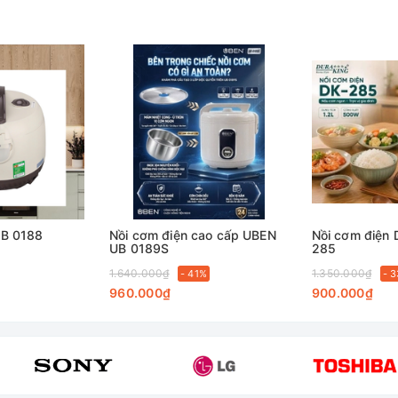
UB 0188
Nồi cơm điện cao cấp UBEN
Nồi cơm điện
UB 0189S
285
1.640.000₫
1.350.000₫
- 41%
- 
960.000₫
900.000₫