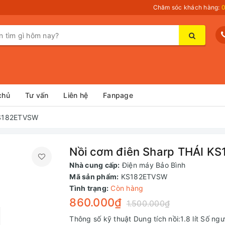
Chăm sóc khách hàng:
0
chủ
Tư vấn
Liên hệ
Fanpage
KS182ETVSW
Nồi cơm điên Sharp THÁI K
Nhà cung cấp:
Điện máy Bảo Bình
Mã sản phẩm:
KS182ETVSW
Tình trạng:
Còn hàng
860.000₫
1.500.000₫
Thông số kỹ thuật Dung tích nồi:1.8 lít Số ng