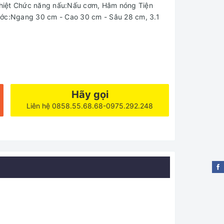
hiệt Chức năng nấu:Nấu cơm, Hâm nóng Tiện
ước:Ngang 30 cm - Cao 30 cm - Sâu 28 cm, 3.1
Hãy gọi
Liên hệ 0858.55.68.68-0975.292.248