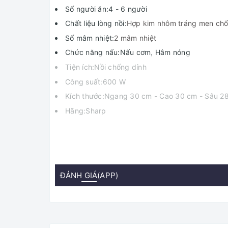
Số người ăn:4 - 6 người
Chất liệu lòng nồi:
Hợp kim nhôm tráng men chố
Số mâm nhiệt:
2 mâm nhiệt
Chức năng nấu:Nấu cơm, Hâm nóng
Tiện ích:Nồi chống dính
Công suất:600 W
Kích thước:Ngang 30 cm - Cao 30 cm - Sâu 28
Hãng:Sharp
ĐÁNH GIÁ(APP)