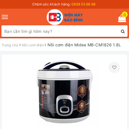
Chăm sóc khách hàng:
0858 55 68 68
0
Toggle
navigation
Nồi cơm điện Midea MB-CM1826 1.8L
Trang chủ
Nồi cơm điện