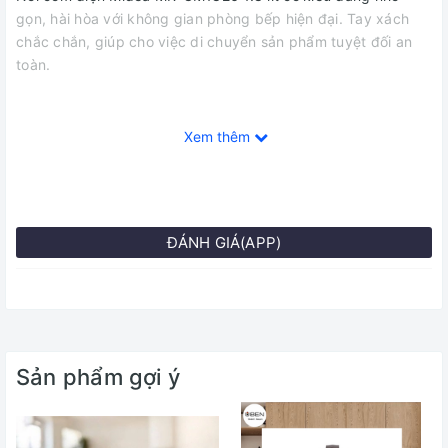
gọn, hài hòa với không gian phòng bếp hiện đại. Tay xách
chắc chắn, giúp cho việc di chuyển sản phẩm tuyệt đối an
toàn.
Xem thêm
Lòng nồi chống dính an toàn
Lòng nồi phủ một lớp Oxy hóa cứng tráng men chống dính,
giúp cho quá trình nấu cơm sẽ không bị cháy, khét… vệ sinh
nồi thuận tiện,an toàn cho sức khỏe.
ĐÁNH GIÁ(APP)
Công suất 700W,mâm nhiệt lớn
Nồi cơm điện Midea có mâm phát nhiệt với công suất mạnh
700W giúp nấu chín cơm nhanh chóng trong vòng 20-25
Sản phẩm gợi ý
phút. Đường kính mâm nhiệt lớn, tỏa nhiệt đều, cơm ngon
hơn.