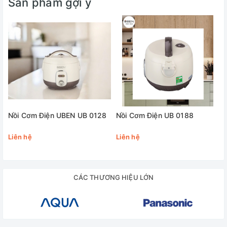
Sản phẩm gợi ý
Chế độ nấu
2 chế độ
Nắp thoát hơi thông minh
Có
Muỗng xới cơm
Có
Ly đong gạo
Có
Nồi Cơm Điện UBEN UB 0128
Nồi Cơm Điện UB 0188
Nút điều khiển
Cơ
Liên hệ
Liên hệ
Loại dây điện
Rời
CÁC THƯƠNG HIỆU LỚN