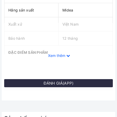
Hãng sản xuất
Midea
Xuất xứ
Việt Nam
Bảo hành
12 tháng
ĐẶC ĐIỂM SẢN PHẨM
Xem thêm
Loại nồi
Nồi cơm điện
Số người ăn
4-6 người
ĐÁNH GIÁ(APP)
Thể tích chứa
1.8l
Lòng nồi
Chống dính