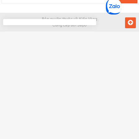
Bản quyền thuộc về Kiến Vàng
Cung cấp bởi
Sapo
MUA NGAY
Giao hàng tận nơi