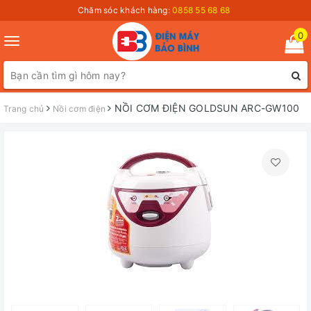
Chăm sóc khách hàng:
0858 55 68 68
0
Toggle
navigation
NỒI CƠM ĐIỆN GOLDSUN ARC-GW100
Trang chủ
Nồi cơm điện