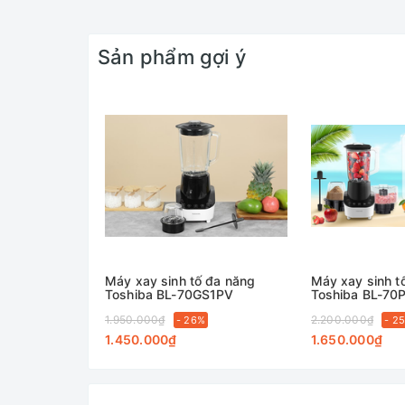
Sản phẩm gợi ý
Máy xay sinh tố đa năng
Máy xay sinh t
Toshiba BL-70GS1PV
Toshiba BL-70
1.950.000₫
2.200.000₫
- 26%
- 2
1.450.000₫
1.650.000₫