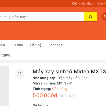
Chăm sóc khách hàng:
0
chủ
Tư vấn
Liên hệ
Fanpage
MXT3PW
Máy xay sinh tố Midea MXT
Nhà cung cấp:
Điện máy Bảo Bình
Mã sản phẩm:
MXT3PW
Tình trạng:
Còn hàng
500.000₫
807.143₫
Số lượng