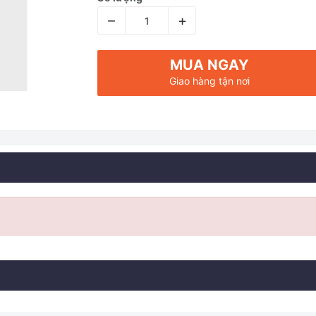
–
+
MUA NGAY
Giao hàng tận nơi