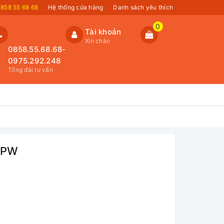
858 55 68 68
Hệ thống cửa hàng
Danh sách yêu thích
0
Tài khoản
Xin chào
0858.55.68.68-
0975.292.248
Tổng đài tư vấn
3PW