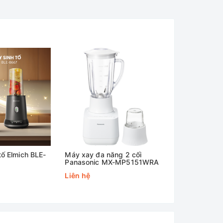
tố Elmich BLE-
Máy xay đa năng 2 cối
Máy xay sinh
Panasonic MX-MP5151WRA
GBL4114
Liên hệ
Liên hệ