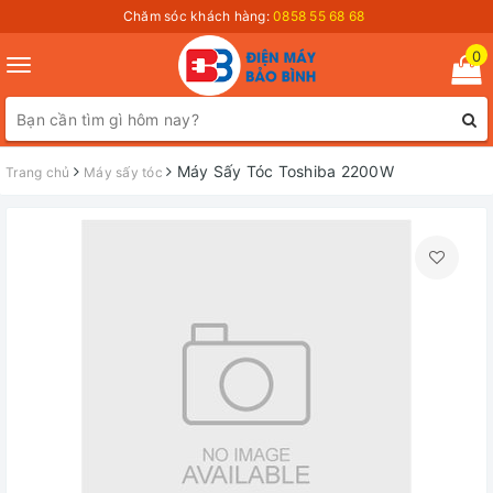
Chăm sóc khách hàng:
0858 55 68 68
0
Toggle
navigation
Máy Sấy Tóc Toshiba 2200W
Trang chủ
Máy sấy tóc