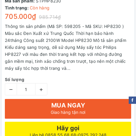
Mã sản phẩm:
STPHP8230
Tình trạng:
Còn hàng
705.000₫
985.714₫
Thông tin sản phẩm (Mã SP: 598205 - Mã SKU: HP8230 )
Màu sắc Đen Xuất xứ Trung Quốc Thời hạn bảo hành
24tháng Công suất 2100W Model HP8230 Mô tả sản phẩm
Kiểu dáng sang trọng, dễ sử dụng Máy sấy tóc Philips
HP8227 với màu đen thời trang kết hợp với những đường
gân mềm mại, tinh xảo chống trơn trượt, tạo nên một chiếc
máy sấy tóc hợp thời trang và...
Số lượng
–
+
MUA NGAY
Giao hàng tận nơi
Hãy gọi
Liên hệ 0858.55.68.68-0975.292.248