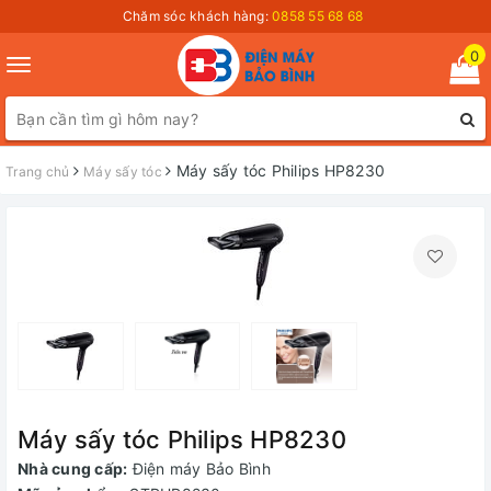
Chăm sóc khách hàng:
0858 55 68 68
0
Toggle
navigation
Máy sấy tóc Philips HP8230
Trang chủ
Máy sấy tóc
Máy sấy tóc Philips HP8230
Nhà cung cấp:
Điện máy Bảo Bình