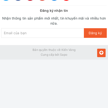
năng lượng vượt trội cho người dùng. Ngoài ra, công nghệ
này cũng giúp máy vận hành êm ái và cực kỳ bền bỉ.
Đăng ký nhận tin
Nhận thông tin sản phẩm mới nhất, tin khuyến mãi và nhiều hơn
nữa.
Đăng ký
Bản quyền thuộc về Kiến Vàng
Cung cấp bởi
Sapo
Cảm biến thông minh Smart Sensor
Công nghệ này giúp điều chỉnh thời gian giặt phù hợp với
khối lượng quần áo và thời gian sấy khô để tránh việc sấy
quá khô gây hư hại đến quần áo.