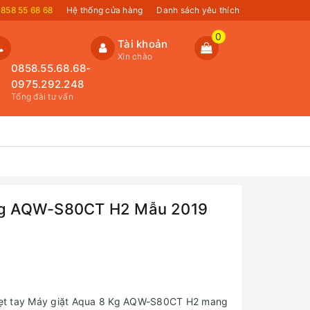
858 55 68 68
Hệ thống cửa hàng
Danh sách yêu thích
0
Tài khoản
Xin chào
0858.55.68.68-
0975.292.248
Tổng đài tư vấn
 Kg AQW-S80CT H2 Mẫu 2019
g kẹt tay Máy giặt Aqua 8 Kg AQW-S80CT H2 mang