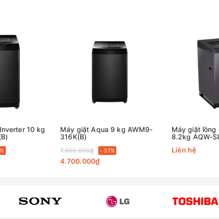
ultiJet
nhanh chóng đánh bật vết bẩn 
ong quá trình giặt giũ, công nghệ MultiJet của
máy giặt
sẽ đánh b
Inverter 10 kg
Máy giặt Aqua 9 kg AWM9-
Máy giặt lồng
B)
316K(B)
8.2kg AQW-S
Liên hệ
7.500.000₫
3%
- 37%
4.700.000₫