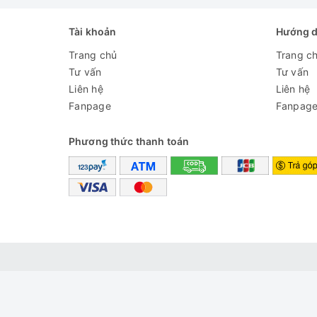
Tài khoản
Hướng 
Trang chủ
Trang c
Tư vấn
Tư vấn
Liên hệ
Liên hệ
Fanpage
Fanpag
Vắt cực khô
hữu dụng cho nh
Phương thức thanh toán
Có tốc độ quay vắt ở mức 700 vòng/phút,
máy gi
khô quần áo, đặc biệt hữu dụng vào những ngày 