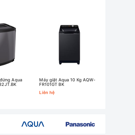
trên quần áo
ật các vết bẩn trên quần áo, mang lại hiệu quả
 đứng Aqua
Máy giặt Aqua 10 Kg AQW-
Máy giặt Aq
82JT.BK
FR101GT BK
FR120HT.BK
Liên hệ
9.500.000₫
-
6.000.000₫