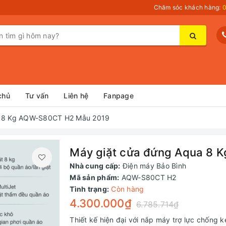
Chăm sóc khách hàng:
0
chủ
Tư vấn
Liên hệ
Fanpage
a 8 Kg AQW-S80CT H2 Mẫu 2019
Máy giặt cửa đứng Aqua 8
Nhà cung cấp:
Điện máy Bảo Bình
Mã sản phẩm:
AQW-S80CT H2
Tình trạng:
Còn hàng
4.300.000₫
6.785.714₫
Thiết kế hiện đại với nắp máy trợ lực chốn