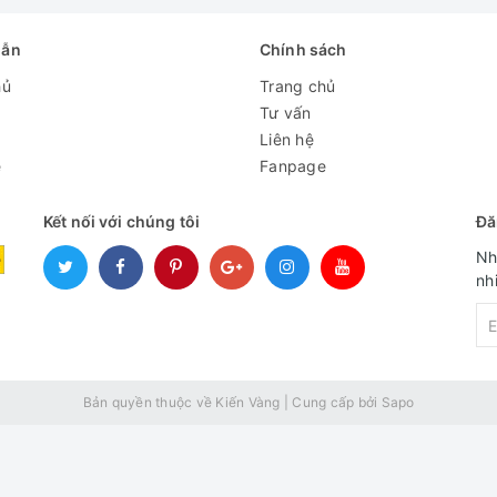
dẫn
Chính sách
hủ
Trang chủ
Tư vấn
Liên hệ
e
Fanpage
ững ngày mưa gió
Kết nối với chúng tôi
Đă
ặt Aqua Sanyo
AQW-S80CT H2 sẽ hỗ trợ vắt khô quần áo sau mỗi lần
Nh
mưa gió.
nh
Bản quyền thuộc về Kiến Vàng
|
Cung cấp bởi
Sapo