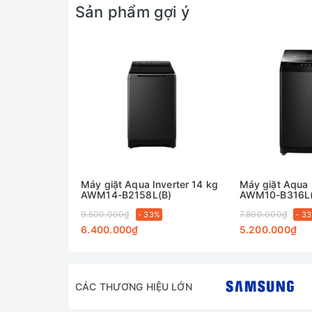
Sản phẩm gợi ý
Giặt nhiều luồng nước phun M
Với khả năng phun ra nhiều luồng nước mạnh mẽ tr
giặt sạch nhanh chóng.
Máy giặt Aqua Inverter 14 kg
Máy giặt Aqua 
AWM14-B2158L(B)
AWM10-B316L(
9.500.000₫
7.800.000₫
- 33%
- 3
6.400.000₫
5.200.000₫
CÁC THƯƠNG HIỆU LỚN