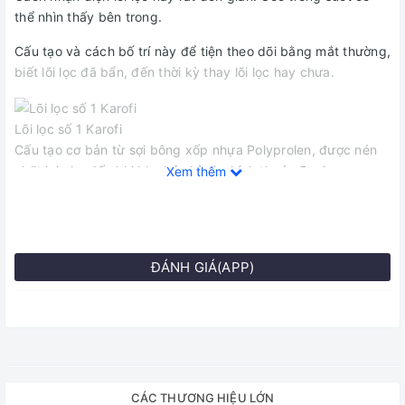
thể nhìn thấy bên trong.
Cấu tạo và cách bố trí này để tiện theo dõi bằng mắt thường,
biết lõi lọc đã bẩn, đến thời kỳ thay lõi lọc hay chưa.
Lõi lọc số 1 Karofi
Cấu tạo cơ bản từ sợi bông xốp nhựa Polyprolen, được nén
chặt lại cho đến khi khe hở chỉ còn kích thước 5 micron
Xem thêm
(~0.005 mm) được đặt ở vị trí đầu tiên trong máy lọc nước
Karofi để lọc đi toàn bộ các loại chất bẩn, chất rỉ sét, tạp
chất hữu cơ, bùn đất … nằm trong nước. Toàn bộ chất bẩn
có kích thước lớn hơn 5 micron sẽ được giữ lại ở lõi lọc này.
ĐÁNH GIÁ(APP)
Do vậy,
lõi lọc số 1 Karofi
là lõi lọc được thay thế thường
xuyên nhất, thời gian thay thế cũng ngắn nhất. Do vậy, lõi
lọc nước Karofi này trong một cốc lọc trong suốt, có thể nhìn
xuyên để tiện theo dõi tình trạng lõi lọc.
Cấu tạo :
Lõi được cấu tạo bởi sợi bông xốp của nhựa
CÁC THƯƠNG HIỆU LỚN