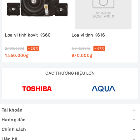
Loa vi tính kovit KS60
Loa vi tính K616
2.100.000₫
- 26%
1.842.857₫
- 47%
1.550.000₫
970.000₫
CÁC THƯƠNG HIỆU LỚN
Tài khoản
Hướng dẫn
Chính sách
Liên hệ