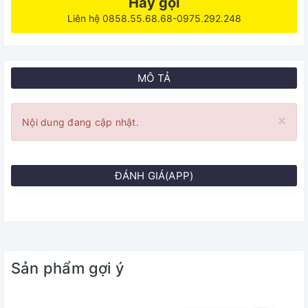
Hãy gọi
Liên hệ 0858.55.68.68-0975.292.248
MÔ TẢ
×
Nội dung đang cập nhật.
ĐÁNH GIÁ(APP)
Sản phẩm gợi ý