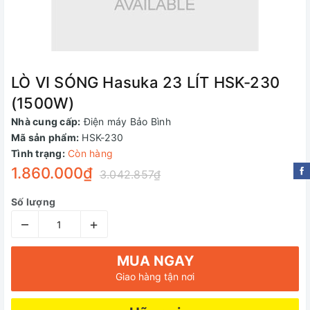
LÒ VI SÓNG Hasuka 23 LÍT HSK-230
(1500W)
Nhà cung cấp:
Điện máy Bảo Bình
Mã sản phẩm:
HSK-230
Tình trạng:
Còn hàng
1.860.000₫
3.042.857₫
Số lượng
–
+
MUA NGAY
Giao hàng tận nơi