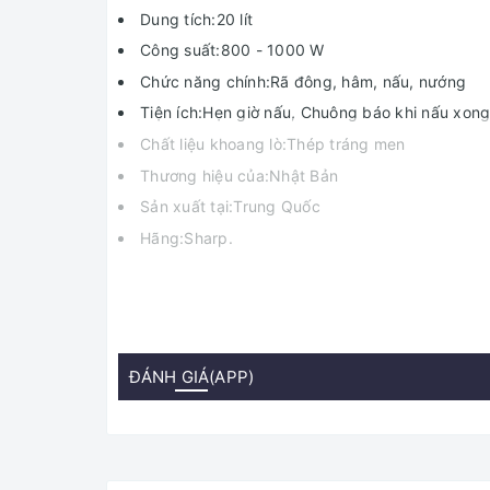
Dung tích:20 lít
Công suất:800 - 1000 W
Chức năng chính:Rã đông, hâm, nấu, nướng
Tiện ích:Hẹn giờ nấu, Chuông báo khi nấu xong
Chất liệu khoang lò:Thép tráng men
Thương hiệu của:Nhật Bản
Sản xuất tại:Trung Quốc
Hãng:Sharp.
ĐÁNH GIÁ(APP)