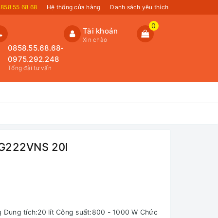
858 55 68 68
Hệ thống cửa hàng
Danh sách yêu thích
0
Tài khoản
Xin chào
0858.55.68.68-
0975.292.248
Tổng đài tư vấn
RG222VNS 20l
ng Dung tích:20 lít Công suất:800 - 1000 W Chức