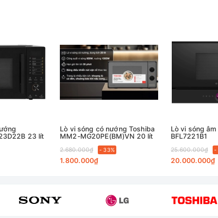
nướng
Lò vi sóng có nướng Toshiba
Lò vi sóng â
23D22B 23 lít
MM2-MG20PE(BM)VN 20 lít
BFL7221B1
2.680.000₫
25.600.000₫
- 33%
-
1.800.000₫
20.000.000₫