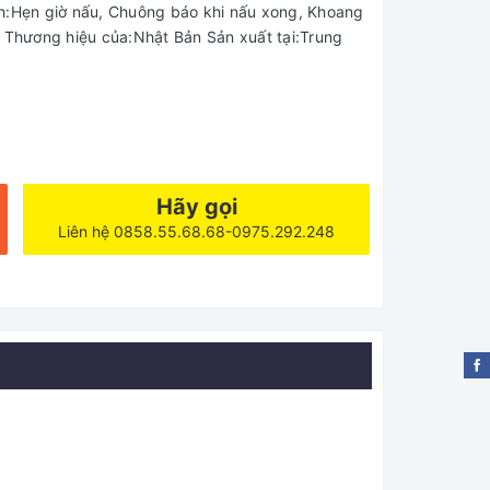
ch:Hẹn giờ nấu, Chuông báo khi nấu xong, Khoang
n Thương hiệu của:Nhật Bản Sản xuất tại:Trung
Hãy gọi
Liên hệ 0858.55.68.68-0975.292.248