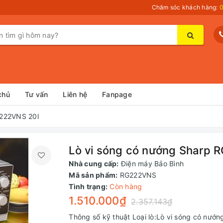
Chăm sóc khách hàng:
0
chủ
Tư vấn
Liên hệ
Fanpage
G222VNS 20l
Lò vi sóng có nướng Sharp 
Nhà cung cấp:
Điện máy Bảo Bình
Mã sản phẩm:
RG222VNS
Tình trạng:
Còn hàng
1.510.000₫
2.357.143₫
Thông số kỹ thuật Loại lò:Lò vi sóng có nướ