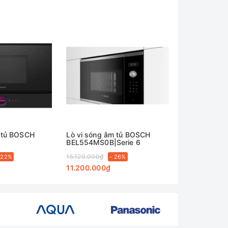
m tủ BOSCH
Lò vi sóng âm tủ BOSCH
Lò vi sóng â
BEL554MS0B|Serie 6
BFL523MS0
15.120.000₫
11.340.000₫
 22%
- 26%
11.200.000₫
8.500.000₫