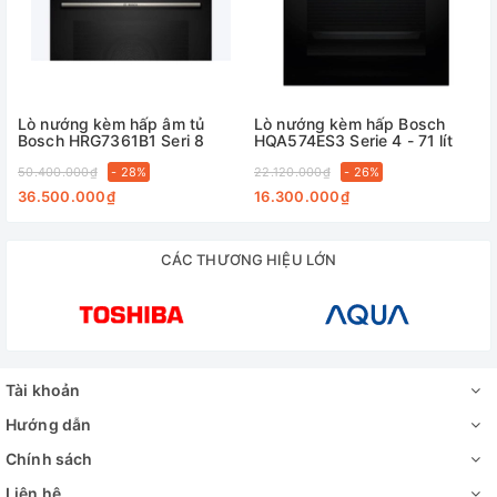
Lò nướng kèm hấp âm tủ
Lò nướng kèm hấp Bosch
Bosch HRG7361B1 Seri 8
HQA574ES3 Serie 4 - 71 lít
50.400.000₫
- 28%
22.120.000₫
- 26%
36.500.000₫
16.300.000₫
CÁC THƯƠNG HIỆU LỚN
Tài khoản
Hướng dẫn
Chính sách
Liên hệ