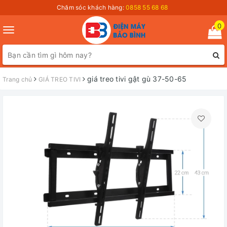
Chăm sóc khách hàng:
0858 55 68 68
0
Toggle
navigation
giá treo tivi gật gù 37-50-65
Trang chủ
GIÁ TREO TIVI