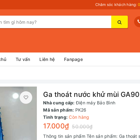
Chăm sóc khách hàng:
0
chủ
Tư vấn
Liên hệ
Fanpage
Ga thoát nước khử mùi GA9
Nhà cung cấp:
Điện máy Bảo Bình
Mã sản phẩm:
PK26
Tình trạng:
Còn hàng
17.000₫
50.000₫
Thông tin sản phẩm Tên sản phẩm: Ga thoát sà