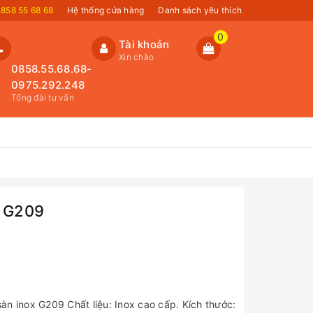
858 55 68 68
Hệ thống cửa hàng
Danh sách yêu thích
0
Tài khoản
Xin chào
0858.55.68.68-
0975.292.248
Tổng đài tư vấn
0 G209
n inox G209 Chất liệu: Inox cao cấp. Kích thước: