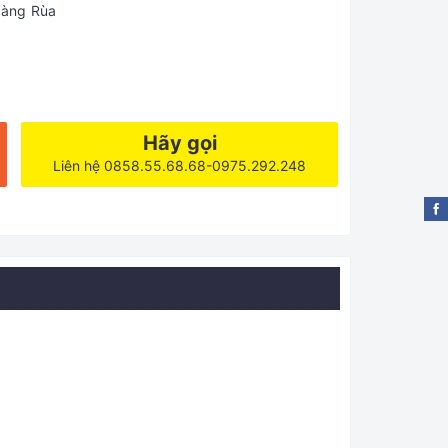
Làng Rùa
Hãy gọi
Liên hệ 0858.55.68.68-0975.292.248