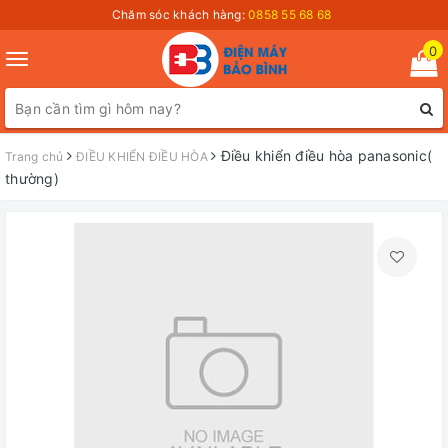
Chăm sóc khách hàng:
0858 55 68 68
0
Toggle
navigation
Điều khiển điều hòa panasonic(
Trang chủ
ĐIỀU KHIỂN ĐIỀU HÒA
thường)