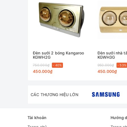
Đèn sưởi 2 bóng Kangaroo
Đèn sưởi nhà 
KGWH2G
KGWH3G
750.000₫
950.000₫
- 40%
- 53%
450.000₫
450.000₫
CÁC THƯƠNG HIỆU LỚN
Tài khoản
Hướng 
Trang chủ
Trang c