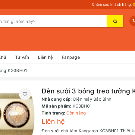
Chăm sóc khách hàng:
0
chủ
Tư vấn
Liên hệ
Fanpage
ường KG3BH01
Đèn sưởi 3 bóng treo tường
Nhà cung cấp:
Điện máy Bảo Bình
Mã sản phẩm:
KG3BH01
Tình trạng:
Còn hàng
Liên hệ
Đèn sưởi nhà tắm Kangaroo KG3BH01 Thiết kế