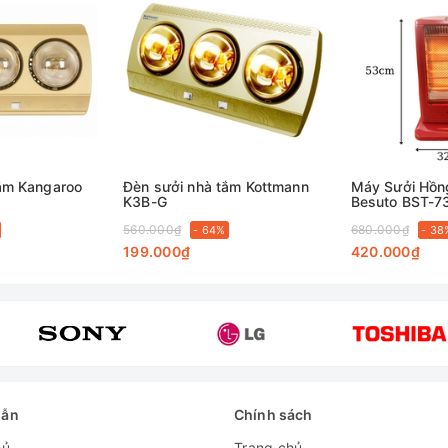
tắm Kangaroo
Đèn sưởi nhà tắm Kottmann
Máy Sưởi Hồn
K3B-G
Besuto BST-7
560.000₫
680.000₫
- 64%
- 38
199.000₫
420.000₫
dẫn
Chính sách
hủ
Trang chủ