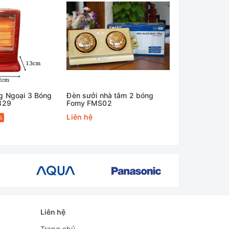
g Ngoại 3 Bóng
Đèn sưởi nhà tắm 2 bóng
Đèn sưởi nhà
329
Fomy FMS02
bóng TS929
Liên hệ
Liên hệ
%
Liên hệ
Trang chủ