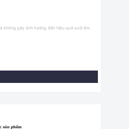
à không gây ảnh hưởng đến hiệu quả sưởi ấm.
ong vòng 2 - 3 giây, nhanh chóng làm ấm không