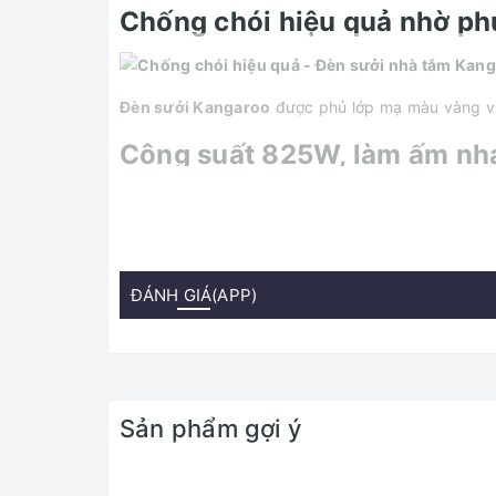
Chống chói hiệu quả nhờ ph
Đèn sưởi Kangaroo
được phủ lớp mạ màu vàng vừ
Công suất 825W, làm ấm nh
Làm ấm bằng tia khúc xạ hồng ngoại với 3 bóng đ
gian sử dụng.
Công tắc bật/tắt tiện lợi, lin
ĐÁNH GIÁ(APP)
Đèn sưởi nhà tắm Kangaroo KG3BH01 được trang bị 2
Bóng đèn dễ dàng tháo lắp, 
Sản phẩm gợi ý
Bóng đèn dễ dàng tháo lắp, tiện lau chùi, an toàn 