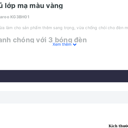
ủ lớp mạ màu vàng
a làm cho sản phẩm thêm sang trọng, vừa chống chói cho đèn m
anh chóng với 3 bóng đèn
Xem thêm
èn có công suất tối đa 825W, đốt nóng nhanh đến 30 độ C chỉ tr
h hoạt
 công tắc, bật/tắt 3 bóng đèn tiện lợi, linh hoạt.
thay thế
khi thay thế, tiết kiệm hơn cho người sử dụng.