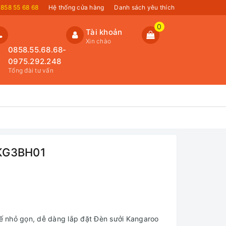
858 55 68 68
Hệ thống cửa hàng
Danh sách yêu thích
0
Tài khoản
Xin chào
0858.55.68.68-
0975.292.248
Tổng đài tư vấn
 KG3BH01
 nhỏ gọn, dễ dàng lắp đặt Đèn sưởi Kangaroo