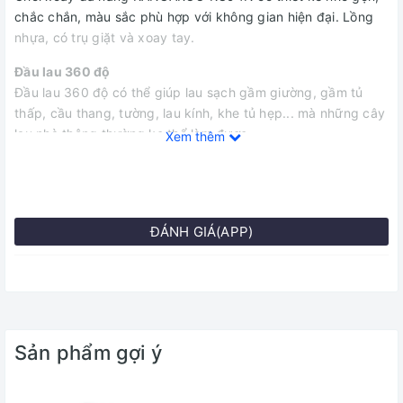
chắc chắn, màu sắc phù hợp với không gian hiện đại. Lồng
nhựa, có trụ giặt và xoay tay.
Đầu lau 360 độ
Đầu lau 360 độ có thể giúp lau sạch gầm giường, gầm tủ
thấp, cầu thang, tường, lau kính, khe tủ hẹp... mà những cây
lau nhà thông thường ko thể làm được.
Xem thêm
Tích hợp bình chứa nước lau sàn
KANGAROO KG94N thiết kế đặc biệt với chức năng tích hợp
bình chứa nước lau sàn, có nút xả nước giúp công việc lau
sàn trở nên tiện dụng, nhanh chóng và thú vị hơn bao giờ
ĐÁNH GIÁ(APP)
hết.
2 đầu lau cao cấp
Chổi tích hợp 2 đầu lau sợi poliete siêu mịn vắt nhanh khô,dễ
dàng đánh bật vết bẩn mà không gây ố vàng giẻ lau như
những chất liệu thông thường khác.
Sản phẩm gợi ý
Tích hợp bình chứa nước lau sàn
Cán chổi lau nhà đa năng Kangaroo KG94N được cấu tạo