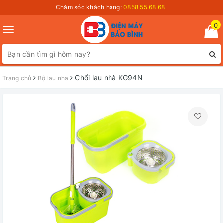
Chăm sóc khách hàng:
0858 55 68 68
0
Toggle
navigation
Chổi lau nhà KG94N
Trang chủ
Bộ lau nha