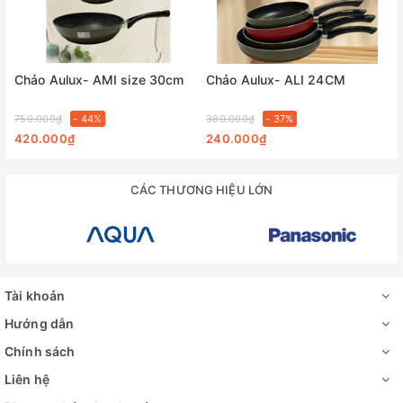
Chảo Aulux- AMI size 30cm
Chảo Aulux- ALI 24CM
750.000₫
- 44%
380.000₫
- 37%
420.000₫
240.000₫
CÁC THƯƠNG HIỆU LỚN
Tài khoản
Hướng dẫn
Chính sách
Liên hệ