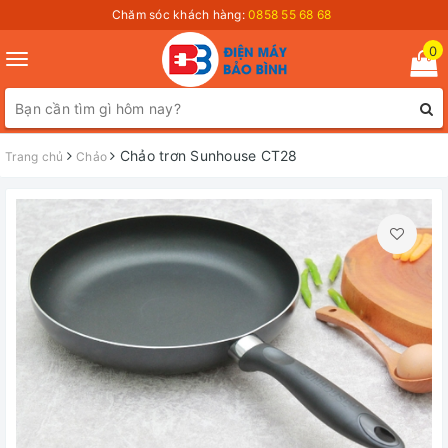
Chăm sóc khách hàng:
0858 55 68 68
0
Toggle
navigation
Chảo trơn Sunhouse CT28
Trang chủ
Chảo