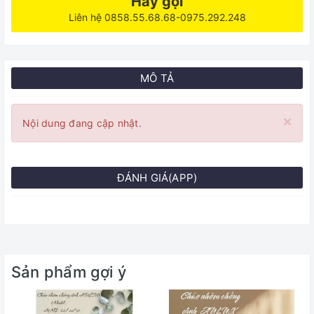
Hãy gọi
Liên hệ 0858.55.68.68-0975.292.248
MÔ TẢ
×
Nội dung đang cập nhật.
ĐÁNH GIÁ(APP)
Sản phẩm gợi ý