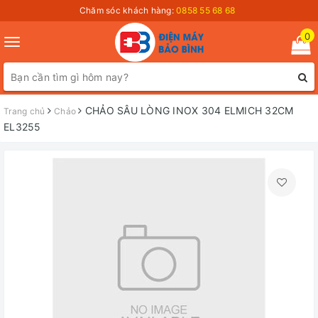
Chăm sóc khách hàng:
0858 55 68 68
0
Toggle
navigation
CHẢO SÂU LÒNG INOX 304 ELMICH 32CM
Trang chủ
Chảo
EL3255