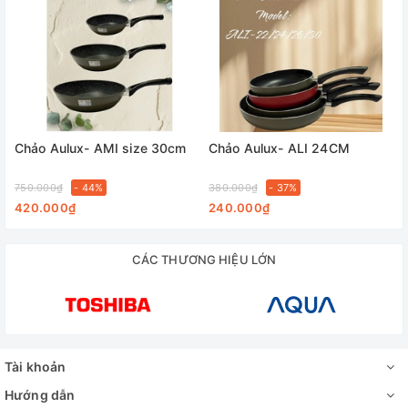
Chảo Aulux- AMI size 30cm
Chảo Aulux- ALI 24CM
750.000₫
- 44%
380.000₫
- 37%
420.000₫
240.000₫
CÁC THƯƠNG HIỆU LỚN
Tài khoản
Hướng dẫn