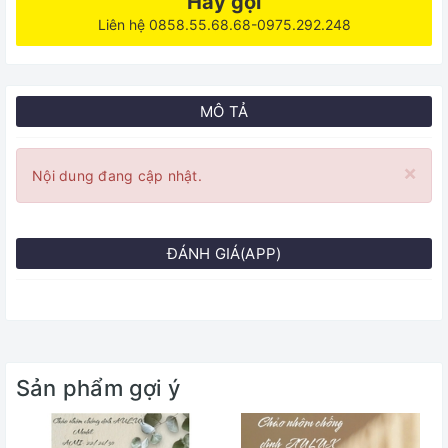
Hãy gọi
Liên hệ 0858.55.68.68-0975.292.248
MÔ TẢ
×
Nội dung đang cập nhật.
ĐÁNH GIÁ(APP)
Sản phẩm gợi ý