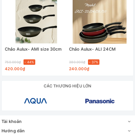
Chảo Aulux- AMI size 30cm
Chảo Aulux- ALI 24CM
750.000₫
- 44%
380.000₫
- 37%
420.000₫
240.000₫
CÁC THƯƠNG HIỆU LỚN
Tài khoản
Hướng dẫn