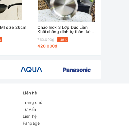
AMI size 26cm
Chảo Inox 3 Lớp Đúc Liền
Chảo inox 304
Khối chống dính tự thân, kèm
chống dính X
nắp vung kính AULUX TTB-
toàn sức kh
760.000₫
880.000₫
%
28
- 45%
30
- 3
420.000₫
580.000₫
Liên hệ
Trang chủ
Tư vấn
Liên hệ
Fanpage