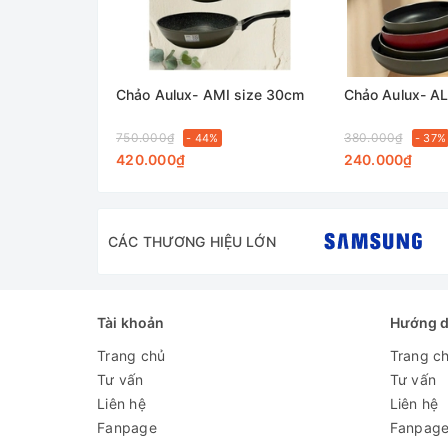
Chảo Aulux- AMI size 30cm
Chảo Aulux- A
750.000₫
380.000₫
- 44%
- 37%
420.000₫
240.000₫
CÁC THƯƠNG HIỆU LỚN
Tài khoản
Hướng 
Trang chủ
Trang c
Tư vấn
Tư vấn
Liên hệ
Liên hệ
Fanpage
Fanpag