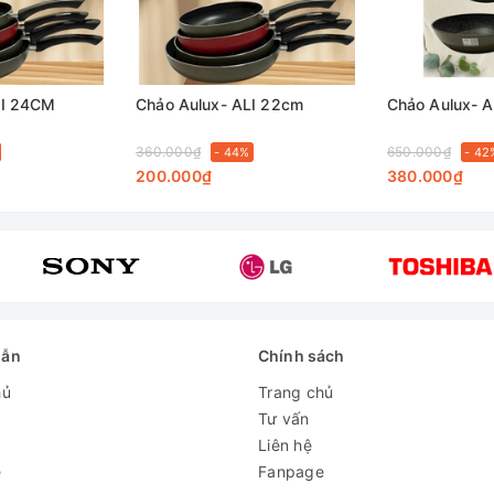
LI 24CM
Chảo Aulux- ALI 22cm
Chảo Aulux- 
360.000₫
650.000₫
- 44%
- 42
200.000₫
380.000₫
dẫn
Chính sách
hủ
Trang chủ
Tư vấn
Liên hệ
e
Fanpage