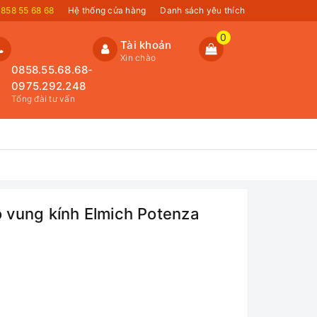
858 55 68 68
Hệ thống cửa hàng
Danh sách yêu thích
0
Tài khoản
Xin chào
0858.55.68.68-
0975.292.248
Tổng đài tư vấn
 vung kính Elmich Potenza