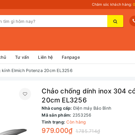
Chăm sóc khách hàng:
0
chủ
Tư vấn
Liên hệ
Fanpage
g kính Elmich Potenza 20cm EL3256
Chảo chống dính inox 304 có
20cm EL3256
Nhà cung cấp:
Điện máy Bảo Bình
Mã sản phẩm:
2353256
Tình trạng:
Còn hàng
979.000₫
1.785.714₫