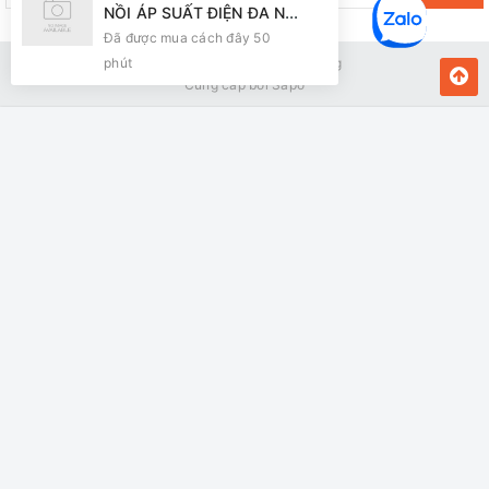
NỒI ÁP SUẤT ĐIỆN ĐA NĂNG SUNHOUSE SHD1656
Đã được mua cách đây 50
phút
Bản quyền thuộc về Kiến Vàng
Cung cấp bởi
Sapo
MUA NGAY
Giao hàng tận nơi